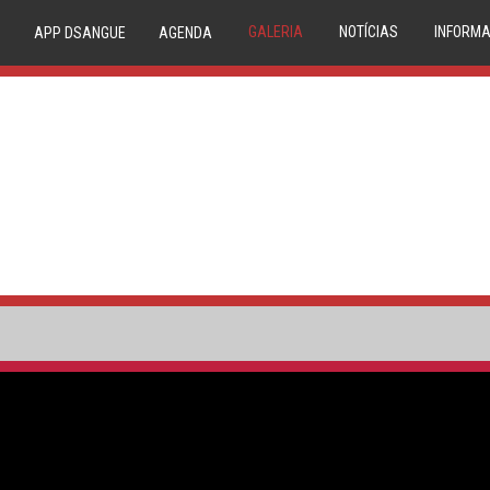
GALERIA
NOTÍCIAS
INFORMA
APP DSANGUE
AGENDA
IMAGEM
NOVIDADES
20 
VIDEO
NEWSLETTER
TRIAGE
CONDE
P
COMPAT
RESERVA
MEDU
CIRCUIT
1º DÁDIV
PA