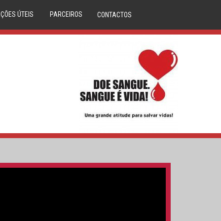
ÇÕES ÚTEIS
PARCEIROS
CONTACTOS
DÚVIDAS
ANAFRE
M CLINICA
ANMP
CORAÇÕES
SERVIÇO NACIONAL SAÚDE
LASMA
REPÚBLICA PORTUGUESA
IBILIDADES
DIREÇÃO GERAL DA SAÚDE
S DE SANGUE
DADOR.PT
LA ÓSSEA
INEM
O DO DADOR
IPST
A DE SANGUE
MOVIJOVEM
RCERIAS