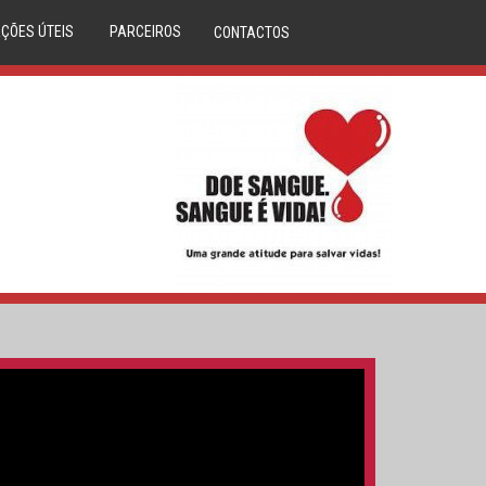
ÇÕES ÚTEIS
PARCEIROS
CONTACTOS
DÚVIDAS
ANAFRE
M CLINICA
ANMP
CORAÇÕES
SERVIÇO NACIONAL SAÚDE
LASMA
REPÚBLICA PORTUGUESA
IBILIDADES
DIREÇÃO GERAL DA SAÚDE
S DE SANGUE
DADOR.PT
LA ÓSSEA
INEM
O DO DADOR
IPST
A DE SANGUE
MOVIJOVEM
RCERIAS