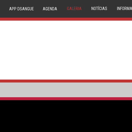
GALERIA
NOTÍCIAS
INFORMA
APP DSANGUE
AGENDA
IMAGEM
NOVIDADES
20 
VIDEO
NEWSLETTER
TRIAGE
CONDE
P
COMPAT
RESERVA
MEDU
CIRCUIT
1º DÁDIV
PA