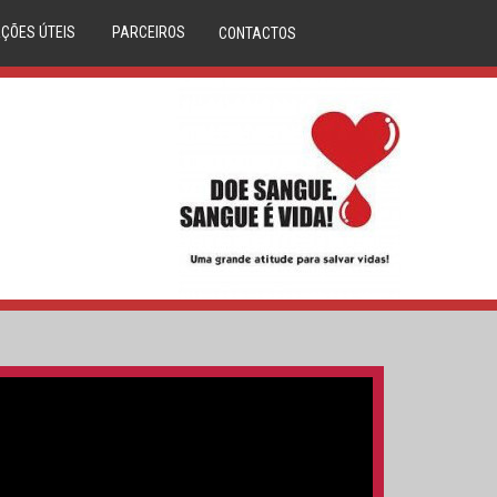
ÇÕES ÚTEIS
PARCEIROS
CONTACTOS
DÚVIDAS
ANAFRE
M CLINICA
ANMP
CORAÇÕES
SERVIÇO NACIONAL SAÚDE
LASMA
REPÚBLICA PORTUGUESA
IBILIDADES
DIREÇÃO GERAL DA SAÚDE
S DE SANGUE
DADOR.PT
LA ÓSSEA
INEM
O DO DADOR
IPST
A DE SANGUE
MOVIJOVEM
RCERIAS