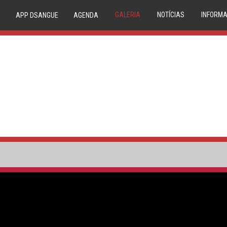
GALERIA
NOTÍCIAS
INFORMA
APP DSANGUE
AGENDA
IMAGEM
NOVIDADES
20 
VIDEO
NEWSLETTER
TRIAGE
CONDE
P
COMPAT
RESERVA
MEDU
CIRCUIT
1º DÁDIV
PA