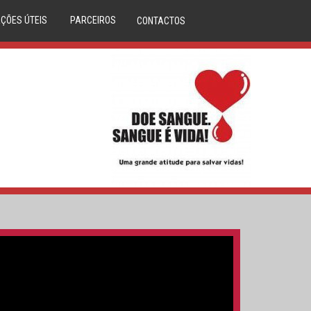
ÇÕES ÚTEIS
PARCEIROS
CONTACTOS
DÚVIDAS
ANAFRE
M CLINICA
ANMP
CORAÇÕES
SERVIÇO NACIONAL SAÚDE
LASMA
REPÚBLICA PORTUGUESA
IBILIDADES
DIREÇÃO GERAL DA SAÚDE
S DE SANGUE
DADOR.PT
LA ÓSSEA
INEM
O DO DADOR
IPST
A DE SANGUE
MOVIJOVEM
RCERIAS