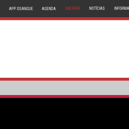
GALERIA
NOTÍCIAS
INFORMA
APP DSANGUE
AGENDA
IMAGEM
NOVIDADES
20 
VIDEO
NEWSLETTER
TRIAGE
CONDE
P
COMPAT
RESERVA
MEDU
CIRCUIT
1º DÁDIV
PA