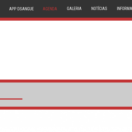
GALERIA
NOTÍCIAS
INFORMA
APP DSANGUE
AGENDA
IMAGEM
NOVIDADES
20 
VIDEO
NEWSLETTER
TRIAGE
CONDE
P
COMPAT
RESERVA
MEDU
CIRCUIT
1º DÁDIV
PA