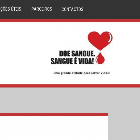
ÇÕES ÚTEIS
PARCEIROS
CONTACTOS
DÚVIDAS
ANAFRE
M CLINICA
ANMP
CORAÇÕES
SERVIÇO NACIONAL SAÚDE
LASMA
REPÚBLICA PORTUGUESA
IBILIDADES
DIREÇÃO GERAL DA SAÚDE
S DE SANGUE
DADOR.PT
LA ÓSSEA
INEM
O DO DADOR
IPST
A DE SANGUE
MOVIJOVEM
RCERIAS