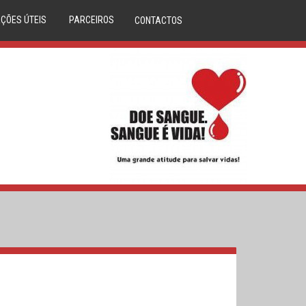
ÇÕES ÚTEIS
PARCEIROS
CONTACTOS
DÚVIDAS
ANAFRE
M CLINICA
ANMP
CORAÇÕES
SERVIÇO NACIONAL SAÚDE
LASMA
REPÚBLICA PORTUGUESA
IBILIDADES
DIREÇÃO GERAL DA SAÚDE
S DE SANGUE
DADOR.PT
LA ÓSSEA
INEM
O DO DADOR
IPST
A DE SANGUE
MOVIJOVEM
RCERIAS