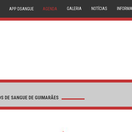
GALERIA
NOTÍCIAS
INFORMA
APP DSANGUE
AGENDA
IMAGEM
NOVIDADES
20 
VIDEO
NEWSLETTER
TRIAGE
CONDE
P
COMPAT
RESERVA
MEDU
CIRCUIT
S DE SANGUE DE GUIMARÃES
1º DÁDIV
PA