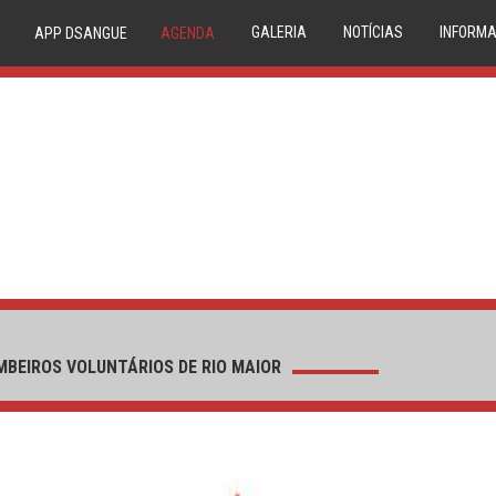
GALERIA
NOTÍCIAS
INFORMA
APP DSANGUE
AGENDA
IMAGEM
NOVIDADES
20 
VIDEO
NEWSLETTER
TRIAGE
CONDE
P
COMPAT
RESERVA
MEDU
CIRCUIT
BEIROS VOLUNTÁRIOS DE RIO MAIOR
1º DÁDIV
PA