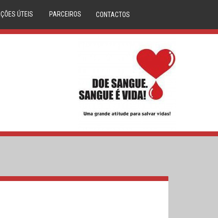
ÇÕES ÚTEIS
PARCEIROS
CONTACTOS
DÚVIDAS
ANAFRE
M CLINICA
ANMP
CORAÇÕES
SERVIÇO NACIONAL SAÚDE
LASMA
REPÚBLICA PORTUGUESA
IBILIDADES
DIREÇÃO GERAL DA SAÚDE
S DE SANGUE
DADOR.PT
LA ÓSSEA
INEM
O DO DADOR
IPST
A DE SANGUE
MOVIJOVEM
RCERIAS